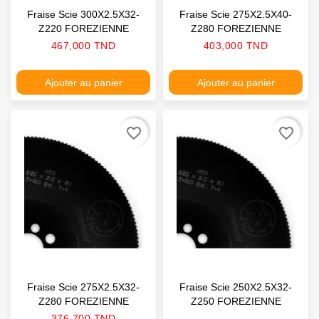
Fraise Scie 300X2.5X32-
Fraise Scie 275X2.5X40-
Z220 FOREZIENNE
Z280 FOREZIENNE
Prix
Prix
467,000 TND
403,000 TND
Ajouter au panier
Ajouter au panier
favorite_border
favorite_border
Fraise Scie 275X2.5X32-
Fraise Scie 250X2.5X32-
Z280 FOREZIENNE
Z250 FOREZIENNE
Prix
376,700 TND