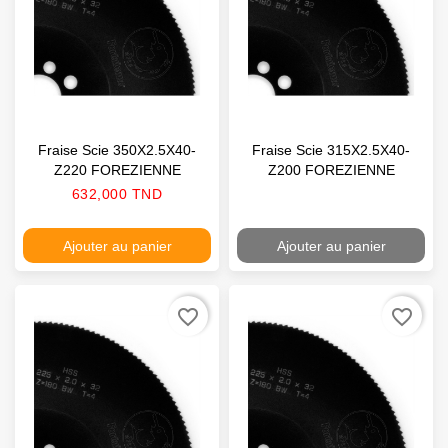
Fraise Scie 350X2.5X40-
Fraise Scie 315X2.5X40-
Z220 FOREZIENNE
Z200 FOREZIENNE
Prix
632,000 TND
Ajouter au panier
Ajouter au panier
favorite_border
favorite_border