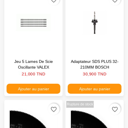
Jeu 5 Lames De Scie
Adaptateur SDS PLUS 32-
Oscillante VALEX
210MM BOSCH
Prix
Prix
21,000 TND
30,900 TND
Ajouter au panier
Ajouter au panier
Rupture de stock
favorite_border
favorite_border