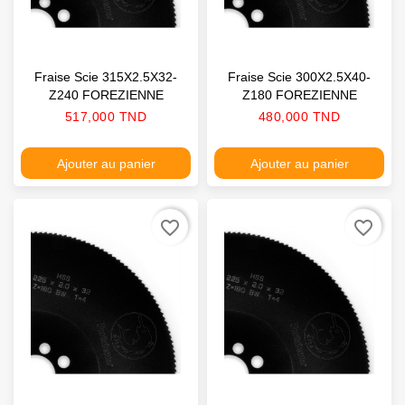
Fraise Scie 315X2.5X32-
Fraise Scie 300X2.5X40-
Z240 FOREZIENNE
Z180 FOREZIENNE
Prix
Prix
517,000 TND
480,000 TND
Ajouter au panier
Ajouter au panier
favorite_border
favorite_border