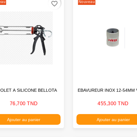
eau
Nouveau
favorite_border
PISTOLET A SILICONE BELLOTA
EBAVUREUR INOX 12-54MM 
Prix
Prix
76,700 TND
455,300 TND
Ajouter au panier
Ajouter au panier