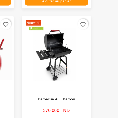
Ajouter au panier
Nouveau
favorite_border
favorite_border
Barbecue Au Charbon
Prix
370,000 TND