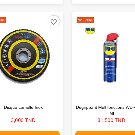
eau
Nouveau
favorite_border
Disque Lamelle Inox
Dégrippant Multifonctions WD
Ml
Prix
Prix
3,000 TND
31,500 TND