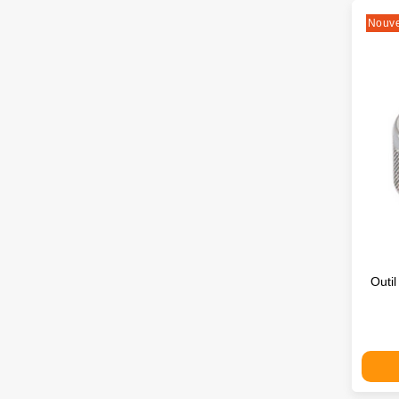
Nouv
Outi