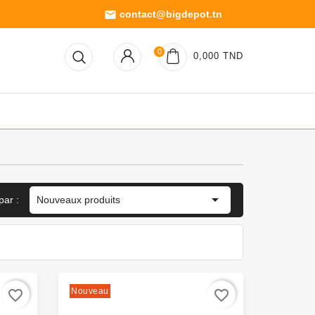
contact@bigdepot.tn
email
0
0,000 TND

Nouveaux produits
par :
Nouveau
favorite_border
favorite_border