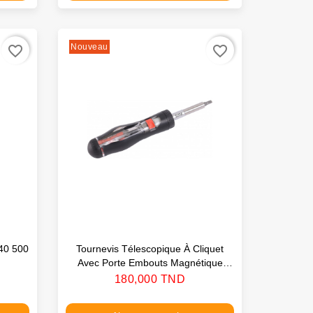
Nouveau
favorite_border
favorite_border
-40 500
Tournevis Télescopique À Cliquet
Avec Porte Embouts Magnétique
SAM
Prix
180,000 TND