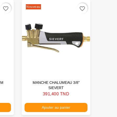
Nouveau
favorite_border
favorite_border
MM
MANCHE CHALUMEAU 3/8"
SIEVERT
Prix
391,400 TND
Ajouter au panier