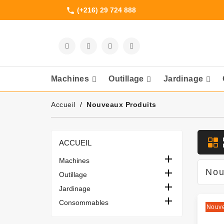
(+216) 29 724 888
phone
Machines
Outillage
Jardinage
Meuleuses Et 
Accueil
Nouveaux Produits
ACCUEIL

Machines

Nou
Outillage

Jardinage

Consommables
Nouv