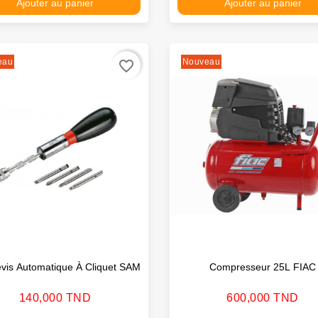
Ajouter au panier
Ajouter au panier
eau
Nouveau
favorite_border
vis Automatique À Cliquet SAM
Compresseur 25L FIAC
Prix
Prix
140,000 TND
600,000 TND