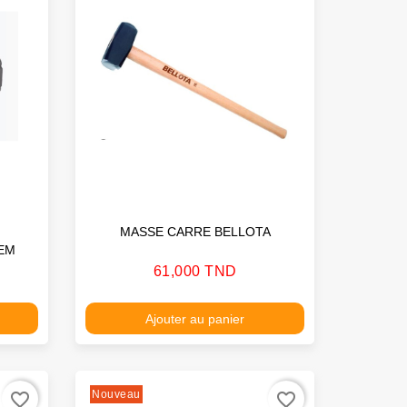
MASSE CARRE BELLOTA
 ACEM
Prix
61,000 TND
Ajouter au panier
Nouveau
favorite_border
favorite_border