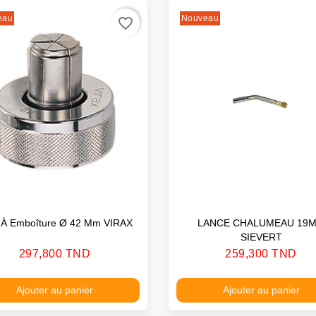
eau
Nouveau
favorite_border
l À Emboîture Ø 42 Mm VIRAX
LANCE CHALUMEAU 19
SIEVERT
Prix
Prix
297,800 TND
259,300 TND
Ajouter au panier
Ajouter au panier