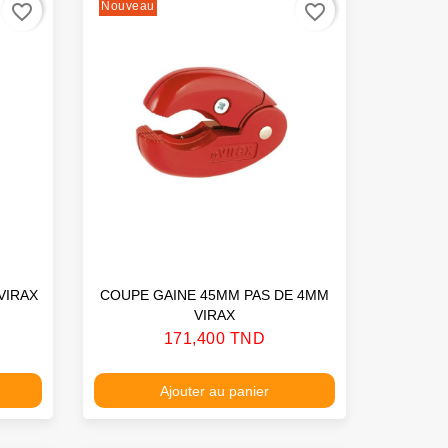
Nouveau
favorite_border
favorite_border
VIRAX
COUPE GAINE 45MM PAS DE 4MM
VIRAX
Prix
171,400 TND
Ajouter au panier