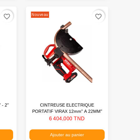
Nouveau
favorite_border
favorite_border
- 2"
CINTREUSE ELECTRIQUE
PORTATIF VIRAX 12mm" A 22MM"
Prix
6 404,000 TND
Ajouter au panier