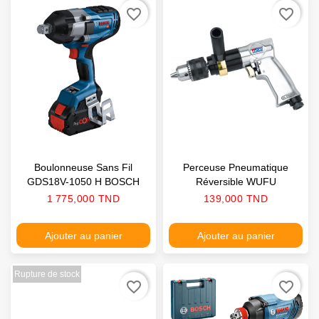
favorite_border
favorite_border
Boulonneuse Sans Fil
Perceuse Pneumatique
GDS18V-1050 H BOSCH
Réversible WUFU
Prix
Prix
1 775,000 TND
139,000 TND
Ajouter au panier
Ajouter au panier
Rupture de stock
favorite_border
favorite_border