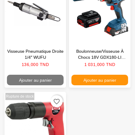
Visseuse Pneumatique Droite
Boulonneuse/Visseuse À
1/4″ WUFU
Chocs 18V GDX180-LI
BOSCH
Prix
Prix
136,000 TND
1 031,000 TND
Ajouter au panier
Ajouter au panier
Rupture de stock
favorite_border