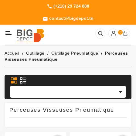
(+216) 29 724 888
phone
Catégorie
contact@bigdepot.tn
email
Machines
0
Outillage
Jardinage
Accueil
Outillage
Outillage Pneumatique
Perceuses
Consommables
Visseuses Pneumatique

Perceuses Visseuses Pneumatique