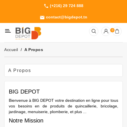
(+216) 29 724 888
phone
Catégorie
contact@bigdepot.tn
email
Machines
0
Outillage
Jardinage
Accueil
A Propos
Consommables
A Propos
BIG DEPOT
Bienvenue à
BIG DEPOT
votre destination en ligne pour tous
vos besoins en de produits de quincaillerie, bricolage,
jardinage, menuiserie, plomberie, et plus ...
Notre Mission