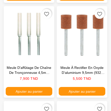
favorite_border
favorite_border
Meule D'affûtage De Chaîne
Meule À Rectifier En Oxyde
De Tronçonneuse 4,5mm
D’aluminium 9,5mm (932)
(457) DREMEL
DREMEL
Prix
Prix
7,900 TND
5,500 TND
Ajouter au panier
Ajouter au panier
favorite_border
favorite_border