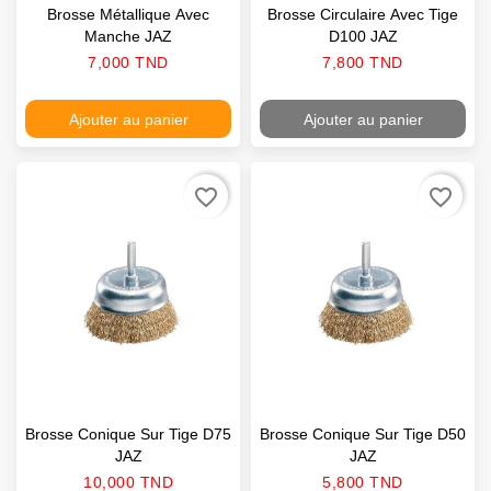
Brosse Métallique Avec
Brosse Circulaire Avec Tige
Manche JAZ
D100 JAZ
Prix
Prix
7,000 TND
7,800 TND
Ajouter au panier
Ajouter au panier
favorite_border
favorite_border
Brosse Conique Sur Tige D75
Brosse Conique Sur Tige D50
JAZ
JAZ
Prix
Prix
10,000 TND
5,800 TND