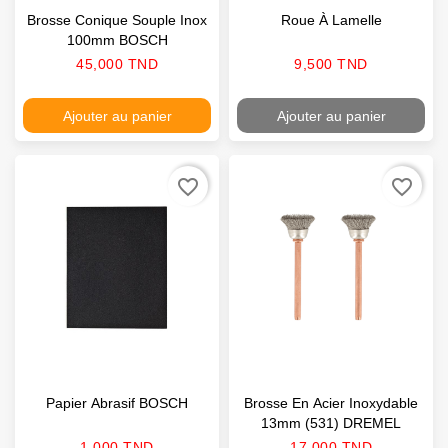
Brosse Conique Souple Inox
Roue À Lamelle
100mm BOSCH
Prix
Prix
45,000 TND
9,500 TND
Ajouter au panier
Ajouter au panier
favorite_border
favorite_border
Papier Abrasif BOSCH
Brosse En Acier Inoxydable
13mm (531) DREMEL
Prix
Prix
1,000 TND
17,000 TND