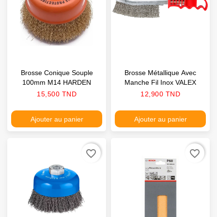
Brosse Conique Souple
Brosse Métallique Avec
100mm M14 HARDEN
Manche Fil Inox VALEX
Prix
Prix
15,500 TND
12,900 TND
Ajouter au panier
Ajouter au panier
favorite_border
favorite_border