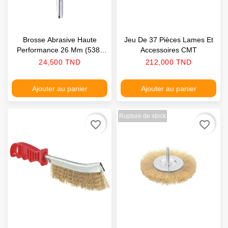
Brosse Abrasive Haute
Jeu De 37 Pièces Lames Et
Performance 26 Mm (538)
Accessoires CMT
DREMEL
Prix
Prix
24,500 TND
212,000 TND
Ajouter au panier
Ajouter au panier
Rupture de stock
favorite_border
favorite_border