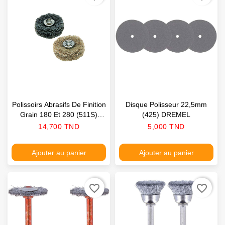
Polissoirs Abrasifs De Finition
Disque Polisseur 22,5mm
Grain 180 Et 280 (511S)
(425) DREMEL
DREMEL
Prix
Prix
14,700 TND
5,000 TND
Ajouter au panier
Ajouter au panier
favorite_border
favorite_border