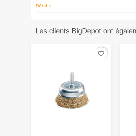
Détails
Les clients BigDepot ont égale
favorite_border