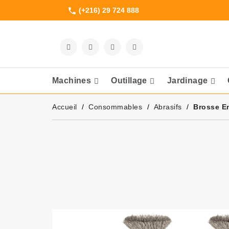
(+216) 29 724 888
phone
Machines
Outillage
Jardinage
Meuleuses Et 
Accueil
Consommables
Abrasifs
Brosse E