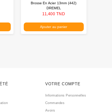
Brosse En Acier 13mm (442)
Meul
DREMEL
D’alumi
Prix
11,400 TND
Ajouter au panier
IÉTÉ
VOTRE COMPTE
Informations Personnelles
sation
Commandes
Avoirs