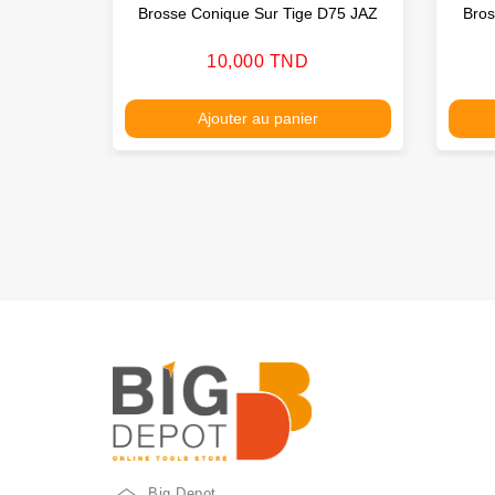
Brosse Conique Sur Tige D75 JAZ
Bro
Prix
10,000 TND
Ajouter au panier
Big Depot