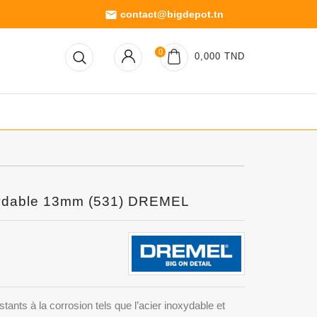
contact@bigdepot.tn
email
0
0,000 TND
xydable 13mm (531) DREMEL
tants à la corrosion tels que l’acier inoxydable et