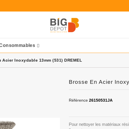
Consommables
Ponceuses Pneumatique
n Acier Inoxydable 13mm (531) DREMEL
Brosse En Acier Ino
Référence
26150531JA
Pour nettoyer les matériaux résis