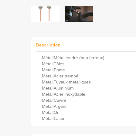
Description
Métal|Métal tendre (non ferreux)
Métal|Tôles
Métal|Fonte
Métal|Acier trempé
Métal|Tuyaux métalliques
Métal|Aluminium
Métal|Acier inoxydable
Métal|Cuivre
Métal|Argent
Métal|Or
Métal|Laiton