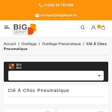
(+216) 29 724 888
phone
Catégorie
contact@bigdepot.tn
email
Machines
0
Outillage
Jardinage
Accueil
Outillage
Outillage Pneumatique
Clé À Choc
Consommables
Pneumatique

Clé À Choc Pneumatique