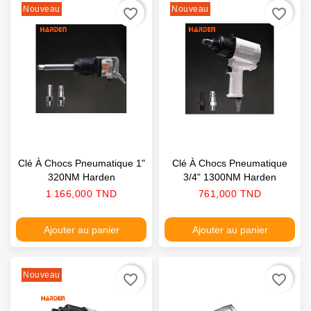
Nouveau
Nouveau
favorite_border
favorite_border
Clé À Chocs Pneumatique 1"
Clé À Chocs Pneumatique
320NM Harden
3/4" 1300NM Harden
Prix
Prix
1 166,000 TND
761,000 TND
Ajouter au panier
Ajouter au panier
Nouveau
favorite_border
favorite_border