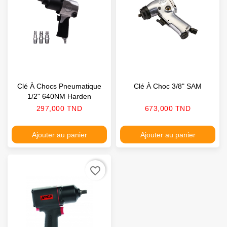
Clé À Chocs Pneumatique
Clé À Choc 3/8" SAM
1/2" 640NM Harden
Prix
Prix
297,000 TND
673,000 TND
Ajouter au panier
Ajouter au panier
favorite_border