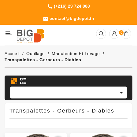
(+216) 29 724 888
phone
Catégorie
contact@bigdepot.tn
email
Machines
0
Outillage
Jardinage
Accueil
Outillage
Manutention Et Levage
Consommables
Transpalettes - Gerbeurs - Diables

Transpalettes - Gerbeurs - Diables