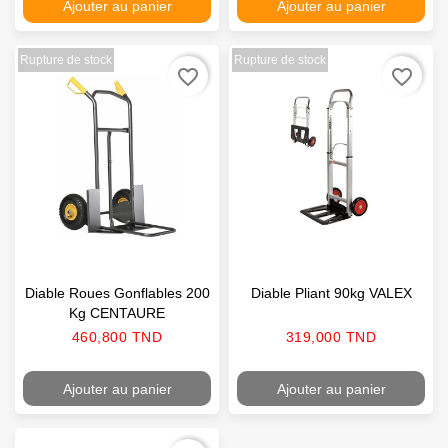
Ajouter au panier
Ajouter au panier
Rupture de stock
Rupture de stock
favorite_border
favorite_border
Diable Roues Gonflables 200
Diable Pliant 90kg VALEX
Kg CENTAURE
Prix
Prix
460,800 TND
319,000 TND
Ajouter au panier
Ajouter au panier