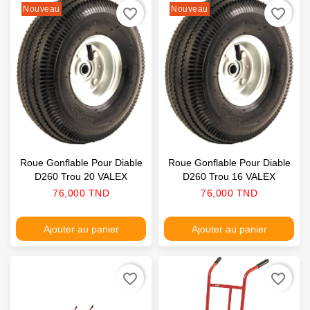
Nouveau
Nouveau
favorite_border
favorite_border
Roue Gonflable Pour Diable
Roue Gonflable Pour Diable
D260 Trou 20 VALEX
D260 Trou 16 VALEX
Prix
Prix
76,000 TND
76,000 TND
Ajouter au panier
Ajouter au panier
favorite_border
favorite_border