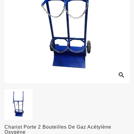
search
Chariot Porte 2 Bouteilles De Gaz Acétylène
Oxygène