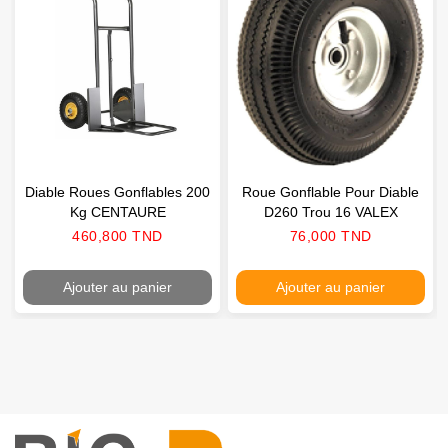
Diable Roues Gonflables 200
Roue Gonflable Pour Diable
Kg CENTAURE
D260 Trou 16 VALEX
Prix
Prix
460,800 TND
76,000 TND
Ajouter au panier
Ajouter au panier