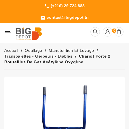
(+216) 29 724 888
phone
Catégorie
contact@bigdepot.tn
email
Machines
0
Outillage
Jardinage
Accueil
Outillage
Manutention Et Levage
Consommables
Transpalettes - Gerbeurs - Diables
Chariot Porte 2
Bouteilles De Gaz Acétylène Oxygène