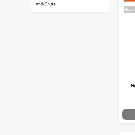
Anti-Chute
Ruptur
H