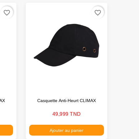
favorite_border
favorite_border
MAX
Casquette Anti-Heurt CLIMAX
Prix
49,999 TND
Ajouter au panier