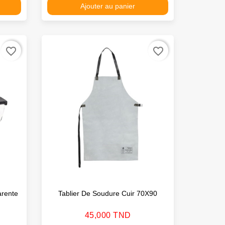
Ajouter au panier
favorite_border
favorite_border
arente
Tablier De Soudure Cuir 70X90
Prix
45,000 TND