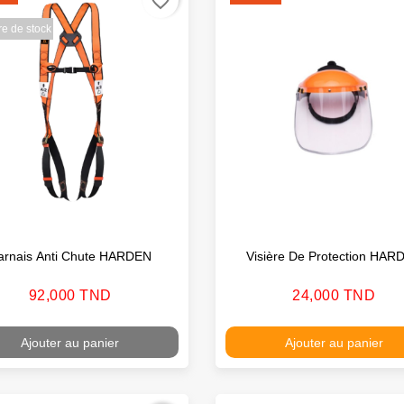
favorite_border
e de stock
arnais Anti Chute HARDEN
Visière De Protection HAR
Prix
Prix
92,000 TND
24,000 TND
Ajouter au panier
Ajouter au panier