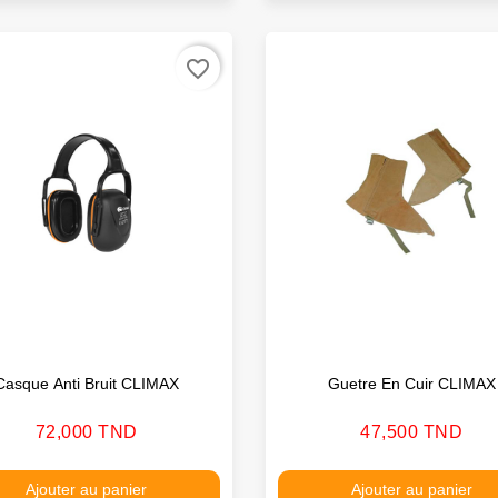
favorite_border
Casque Anti Bruit CLIMAX
Guetre En Cuir CLIMAX
Prix
Prix
72,000 TND
47,500 TND
Ajouter au panier
Ajouter au panier