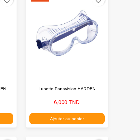
favorite_border
favorite_border
DEN
Lunette Panavision HARDEN
Prix
6,000 TND
Ajouter au panier