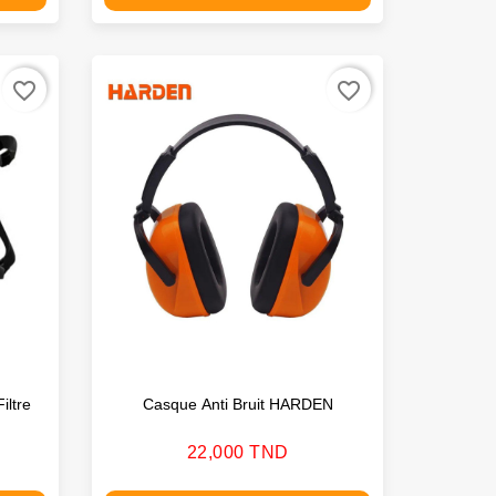
favorite_border
favorite_border
iltre
Casque Anti Bruit HARDEN
Prix
22,000 TND