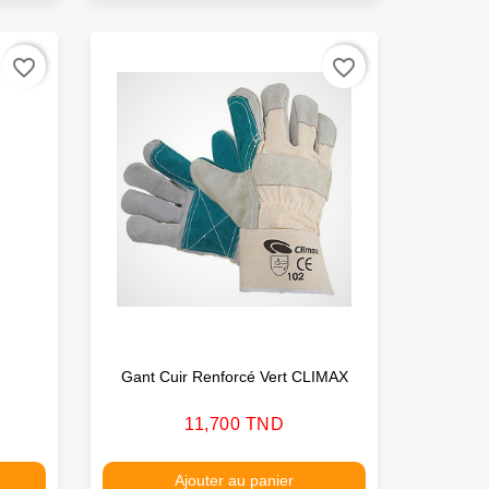
favorite_border
favorite_border
Gant Cuir Renforcé Vert CLIMAX
Prix
11,700 TND
Ajouter au panier