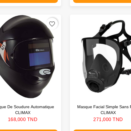
favorite_border
ue De Soudure Automatique
Masque Facial Simple Sans F
CLIMAX
CLIMAX
Prix
Prix
168,000 TND
271,000 TND