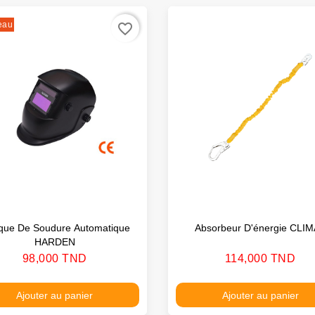
eau
favorite_border
ue De Soudure Automatique
Absorbeur D'énergie CLI
HARDEN
Prix
Prix
98,000 TND
114,000 TND
Ajouter au panier
Ajouter au panier