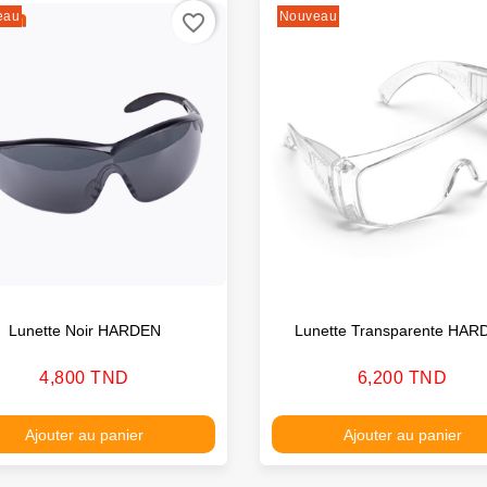
eau
Nouveau
favorite_border
Lunette Noir HARDEN
Lunette Transparente HAR
Prix
Prix
4,800 TND
6,200 TND
Ajouter au panier
Ajouter au panier