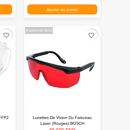
Ajouter au panier
Rupture de stock
favorite_border
favorite_border
 FFP2
Lunettes De Vision Du Faisceau
Laser (rouges) BOSCH
Prix