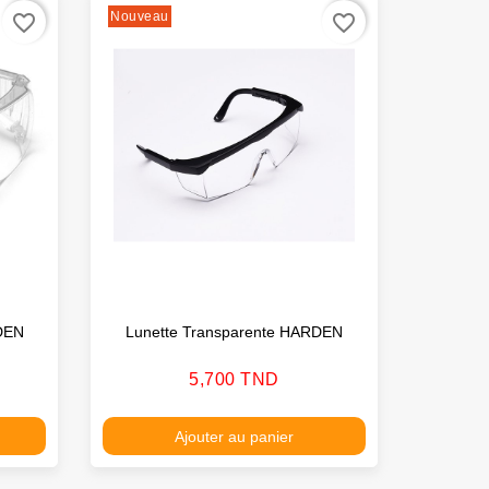
Nouveau
favorite_border
favorite_border
DEN
Lunette Transparente HARDEN
Prix
5,700 TND
Ajouter au panier