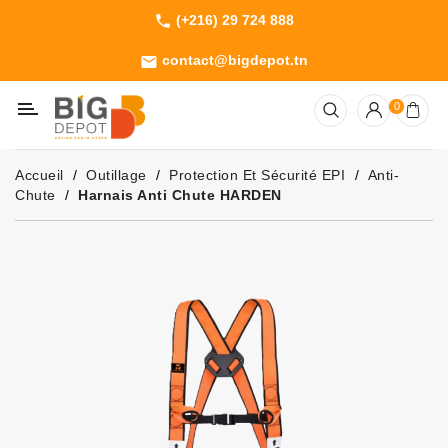
(+216) 29 724 888
phone
Catégorie
contact@bigdepot.tn
email
Machines
0
Outillage
Jardinage
Accueil
Outillage
Protection Et Sécurité EPI
Anti-
Consommables
Chute
Harnais Anti Chute HARDEN