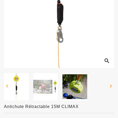
search


Antichute Rétractable 15M CLIMAX