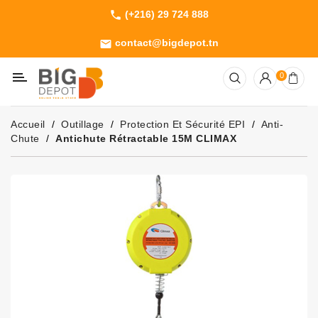
(+216) 29 724 888
phone
Catégorie
contact@bigdepot.tn
email
Machines
0
Outillage
Jardinage
Accueil
Outillage
Protection Et Sécurité EPI
Anti-
Consommables
Chute
Antichute Rétractable 15M CLIMAX