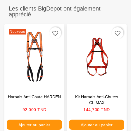
Les clients BigDepot ont également
apprécié
Nouveau
favorite_border
favorite_border
Harnais Anti Chute HARDEN
Kit Harnais Anti-Chutes
CLIMAX
Prix
Prix
92,000 TND
144,700 TND
Ajouter au panier
Ajouter au panier