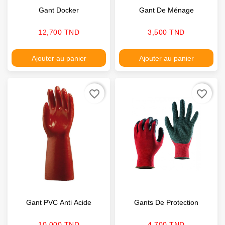
Gant Docker
Gant De Ménage
Prix
Prix
12,700 TND
3,500 TND
Ajouter au panier
Ajouter au panier
favorite_border
favorite_border
Gant PVC Anti Acide
Gants De Protection
Prix
Prix
10,000 TND
4,700 TND