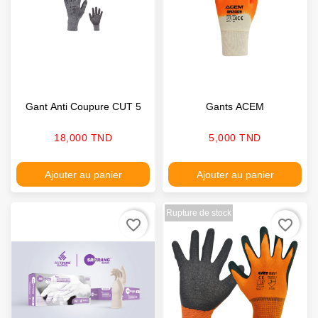
Gant Anti Coupure CUT 5
Gants ACEM
Prix
Prix
18,000 TND
5,000 TND
Ajouter au panier
Ajouter au panier
Rupture de stock
favorite_border
favorite_border