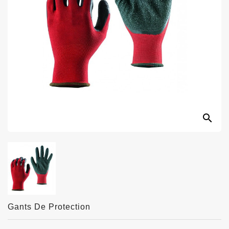
search
Gants De Protection