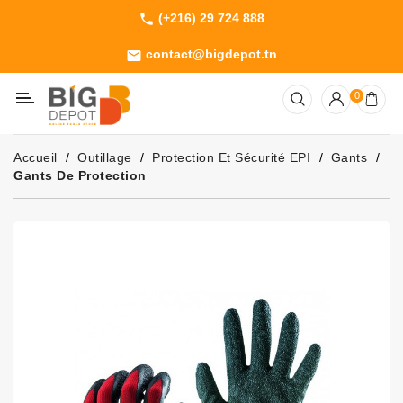
(+216) 29 724 888
phone
Catégorie
contact@bigdepot.tn
email
Machines
0
Outillage
Jardinage
Accueil
Outillage
Protection Et Sécurité EPI
Gants
Consommables
Gants De Protection