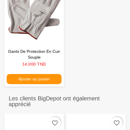
Gants De Protection En Cuir
Souple
Prix
14,000 TND
Ajouter au panier
Les clients BigDepot ont également
apprécié
favorite_border
favorite_border