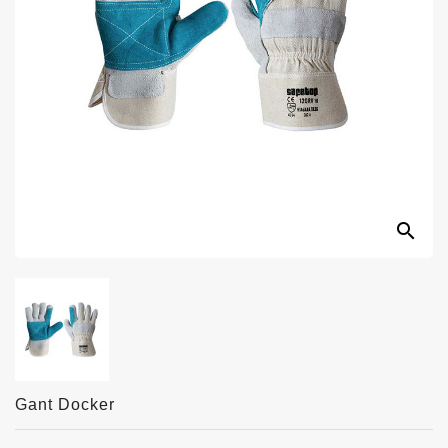
search
Gant Docker