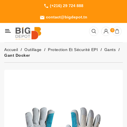
(+216) 29 724 888
phone
Catégorie
contact@bigdepot.tn
email
Machines
0
Outillage
Jardinage
Accueil
Outillage
Protection Et Sécurité EPI
Gants
Consommables
Gant Docker