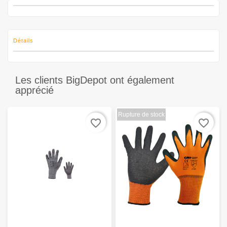
Détails
Les clients BigDepot ont également
apprécié
Rupture de stock
favorite_border
favorite_border