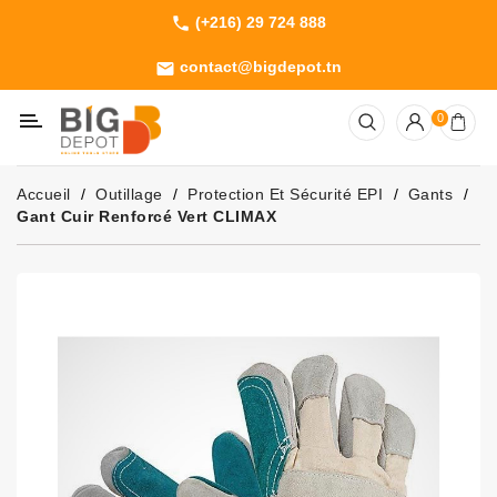
(+216) 29 724 888
phone
Catégorie
contact@bigdepot.tn
email
Machines
0
Outillage
Jardinage
Accueil
Outillage
Protection Et Sécurité EPI
Gants
Consommables
Gant Cuir Renforcé Vert CLIMAX