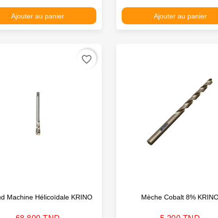
Ajouter au panier
Ajouter au panier
favorite_border
ud Machine Hélicoïdale KRINO
Mèche Cobalt 8% KRIN
Prix
Prix