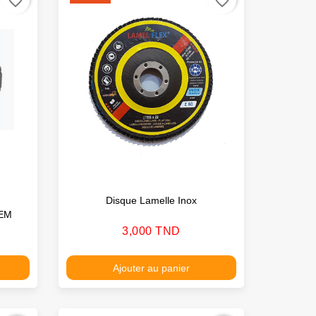
favorite_border
favorite_border
Disque Lamelle Inox
 ACEM
Prix
3,000 TND
Ajouter au panier