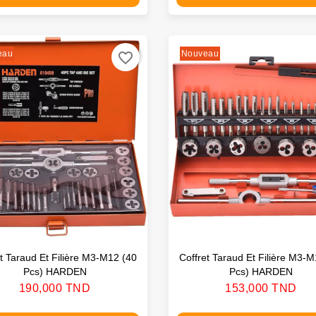
eau
Nouveau
favorite_border
et Taraud Et Filière M3-M12 (40
Coffret Taraud Et Filière M3-M
Pcs) HARDEN
Pcs) HARDEN
Prix
Prix
190,000 TND
153,000 TND