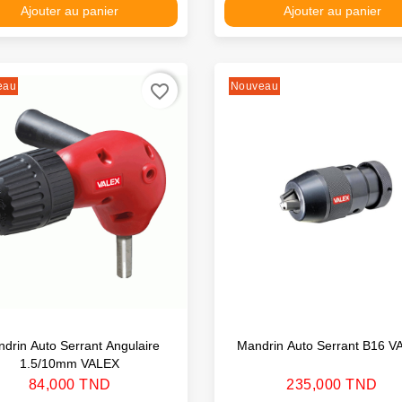
Ajouter au panier
Ajouter au panier
eau
Nouveau
favorite_border
drin Auto Serrant Angulaire
Mandrin Auto Serrant B16 V
1.5/10mm VALEX
Prix
Prix
84,000 TND
235,000 TND