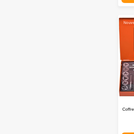
Nouv
Coffr