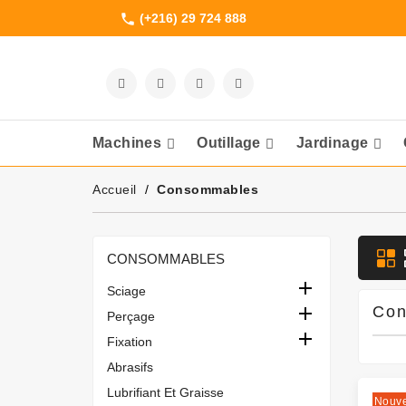
(+216) 29 724 888
phone
Machines
Outillage
Jardinage
Meuleuses Et 
Accueil
Consommables
CONSOMMABLES

Sciage

Con
Perçage

Fixation
Abrasifs
Lubrifiant Et Graisse
Nouv