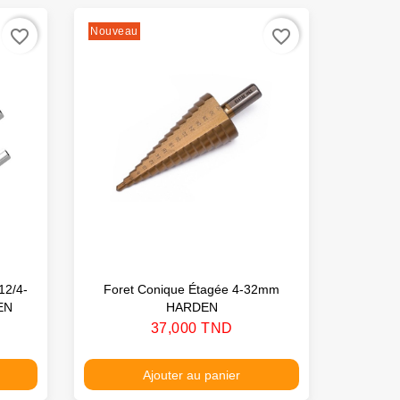
Nouveau
favorite_border
favorite_border
12/4-
Foret Conique Étagée 4-32mm
EN
HARDEN
Prix
37,000 TND
Ajouter au panier