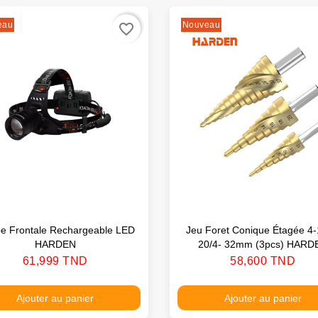
eau
Nouveau
favorite_border
e Frontale Rechargeable LED
Jeu Foret Conique Étagée 4-
HARDEN
20/4- 32mm (3pcs) HARD
Prix
Prix
61,999 TND
58,600 TND
Ajouter au panier
Ajouter au panier