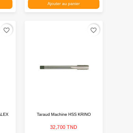
Ajouter au panier
favorite_border
favorite_border
ALEX
Taraud Machine HSS KRINO
Prix
32,700 TND