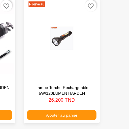
Nouveau
favorite_border
favorite_border
ARDEN
Lampe Torche Rechargeable
5W/120LUMEN HARDEN
Prix
26,200 TND
Ajouter au panier