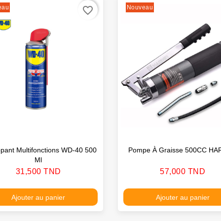
eau
Nouveau
favorite_border
pant Multifonctions WD-40 500
Pompe À Graisse 500CC H
Ml
Prix
Prix
31,500 TND
57,000 TND
Ajouter au panier
Ajouter au panier