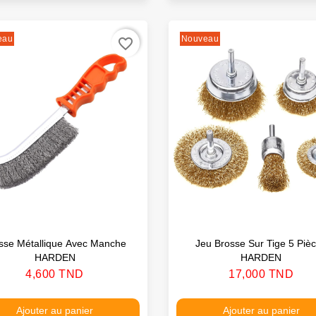
eau
Nouveau
favorite_border
sse Métallique Avec Manche
Jeu Brosse Sur Tige 5 Piè
HARDEN
HARDEN
Prix
Prix
4,600 TND
17,000 TND
Ajouter au panier
Ajouter au panier