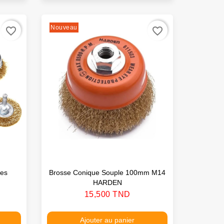
Nouveau
favorite_border
favorite_border
ces
Brosse Conique Souple 100mm M14
HARDEN
Prix
15,500 TND
Ajouter au panier