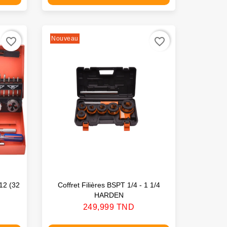
Nouveau
favorite_border
favorite_border
12 (32
Coffret Filières BSPT 1/4 - 1 1/4
HARDEN
Prix
249,999 TND