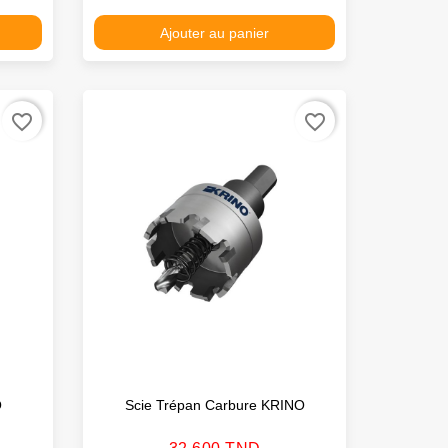
Ajouter au panier
favorite_border
favorite_border
O
Scie Trépan Carbure KRINO
Prix