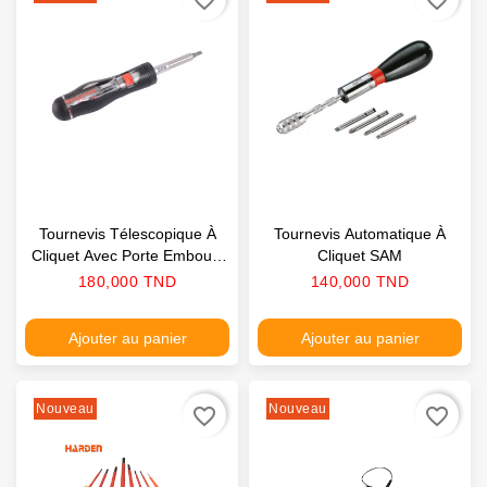
Tournevis Télescopique À
Tournevis Automatique À
Cliquet Avec Porte Embouts
Cliquet SAM
Magnétique SAM
Prix
Prix
180,000 TND
140,000 TND
Ajouter au panier
Ajouter au panier
Nouveau
Nouveau
favorite_border
favorite_border