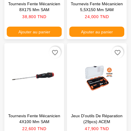
Tournevis Fente Mécanicien
Tournevis Fente Mécanicien
8X175 Mm SAM
5,5X150 Mm SAM
Prix
Prix
38,800 TND
24,000 TND
Ajouter au panier
Ajouter au panier
favorite_border
favorite_border
Tournevis Fente Mécanicien
Jeux D'outils De Réparation
4X100 Mm SAM
(29pcs) ACEM
Prix
Prix
22,600 TND
47,900 TND