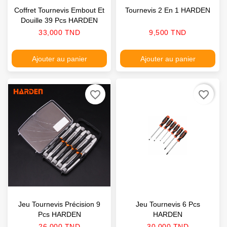
Coffret Tournevis Embout Et
Tournevis 2 En 1 HARDEN
Douille 39 Pcs HARDEN
Prix
Prix
33,000 TND
9,500 TND
Ajouter au panier
Ajouter au panier
favorite_border
favorite_border
Jeu Tournevis Précision 9
Jeu Tournevis 6 Pcs
Pcs HARDEN
HARDEN
Prix
Prix
26,000 TND
30,000 TND