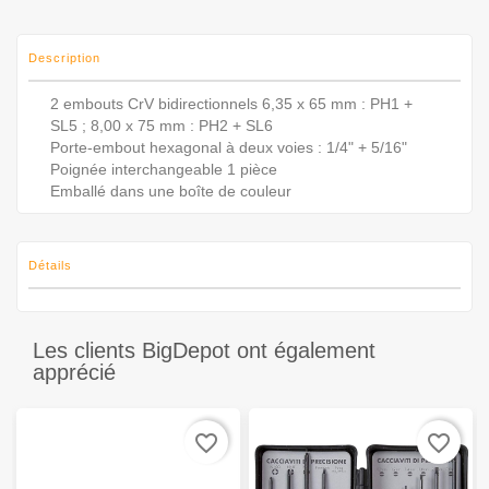
Description
2 embouts CrV bidirectionnels 6,35 x 65 mm : PH1 +
SL5 ; 8,00 x 75 mm : PH2 + SL6
Porte-embout hexagonal à deux voies : 1/4" + 5/16"
Poignée interchangeable 1 pièce
Emballé dans une boîte de couleur
Détails
Les clients BigDepot ont également
apprécié
favorite_border
favorite_border