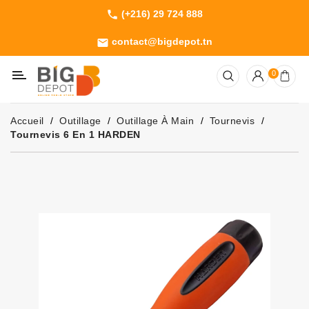
(+216) 29 724 888
phone
Catégorie
contact@bigdepot.tn
email
Machines
0
Outillage
Jardinage
Accueil
Outillage
Outillage À Main
Tournevis
Consommables
Tournevis 6 En 1 HARDEN