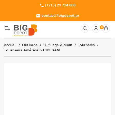
(+216) 29 724 888
phone
Catégorie
contact@bigdepot.tn
email
Machines
0
Outillage
Jardinage
Accueil
Outillage
Outillage À Main
Tournevis
Consommables
Tournevis Américain PH2 SAM