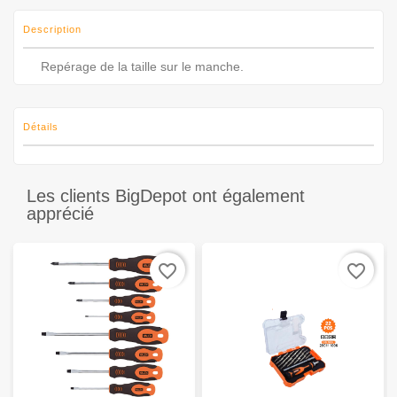
Description
Repérage de la taille sur le manche.
Détails
Les clients BigDepot ont également
apprécié
favorite_border
favorite_border