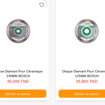
favorite_border
que Diamant Pour Céramique
Disque Diamant Pour Céram
230MM BOSCH
125MM BOSCH
Prix
Prix
65,000 TND
35,900 TND
Ajouter au panier
Ajouter au panier