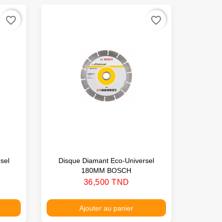
favorite_border
favorite_border
sel
Disque Diamant Eco-Universel
180MM BOSCH
Prix
36,500 TND
Ajouter au panier