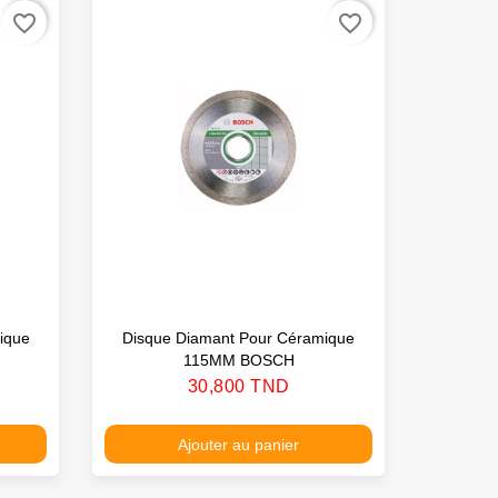
favorite_border
favorite_border
ique
Disque Diamant Pour Céramique
115MM BOSCH
Prix
30,800 TND
Ajouter au panier