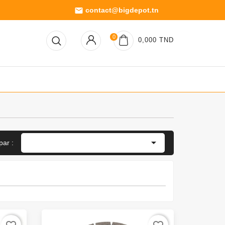
contact@bigdepot.tn
email
0
0,000 TND

par :