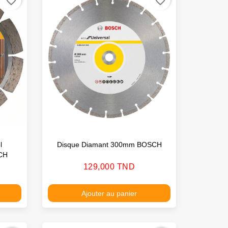
favorite_border
favorite_border
l
Disque Diamant 300mm BOSCH
CH
Prix
129,000 TND
Ajouter au panier