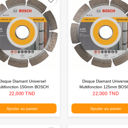
favorite_border
Disque Diamant Universel
Disque Diamant Universe
ultifonction 150mm BOSCH
Multifonction 125mm BOS
Prix
Prix
22,000 TND
22,000 TND
Ajouter au panier
Ajouter au panier