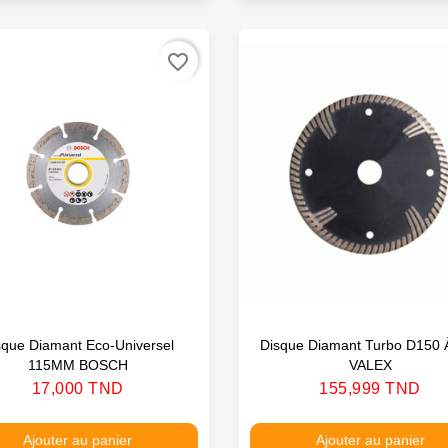
favorite_border
sque Diamant Eco-Universel
Disque Diamant Turbo D150 
115MM BOSCH
VALEX
Prix
Prix
17,000 TND
155,999 TND
Ajouter au panier
Ajouter au panier