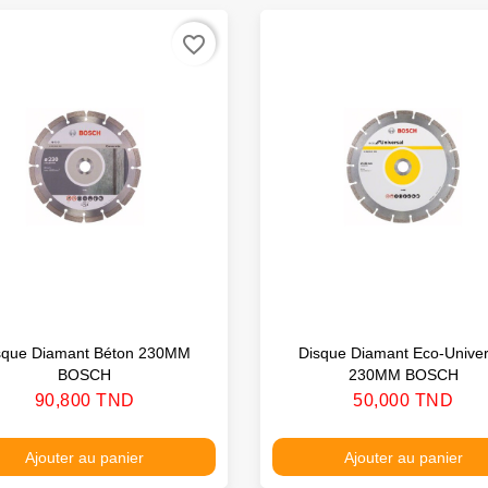
favorite_border
sque Diamant Béton 230MM
Disque Diamant Eco-Univer
BOSCH
230MM BOSCH
Prix
Prix
90,800 TND
50,000 TND
Ajouter au panier
Ajouter au panier