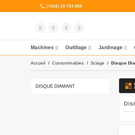
(+216) 29 724 888
phone
Machines
Outillage
Jardinage
Meuleuses Et 
Accueil
Consommables
Sciage
Disque Di
DISQUE DIAMANT
Dis