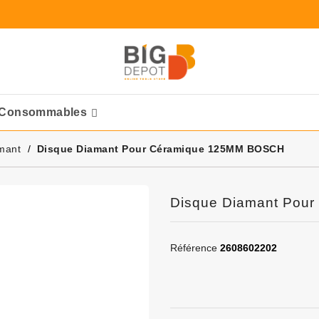
Consommables
Ponceuses Pneumatique
mant
Disque Diamant Pour Céramique 125MM BOSCH
Disque Diamant Pou
Référence
2608602202