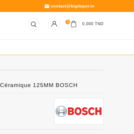
contact@bigdepot.tn
email
0
0,000 TND
r Céramique 125MM BOSCH