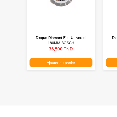
Disque Diamant Eco-Universel
Di
180MM BOSCH
Prix
36,500 TND
Ajouter au panier