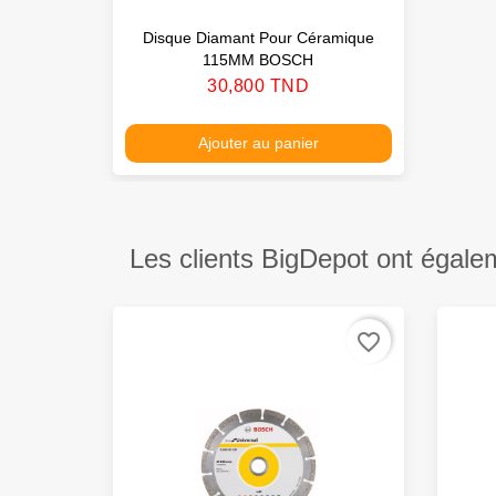
Disque Diamant Pour Céramique
115MM BOSCH
Prix
30,800 TND
Ajouter au panier
Les clients BigDepot ont égale
favorite_border