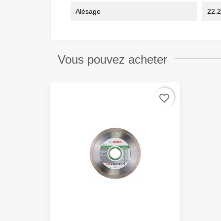
Alésage
22.
Vous pouvez acheter
favorite_border