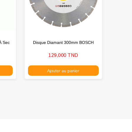
À Sec
Disque Diamant 300mm BOSCH
Dis
Mult
Prix
129,000 TND
Ajouter au panier