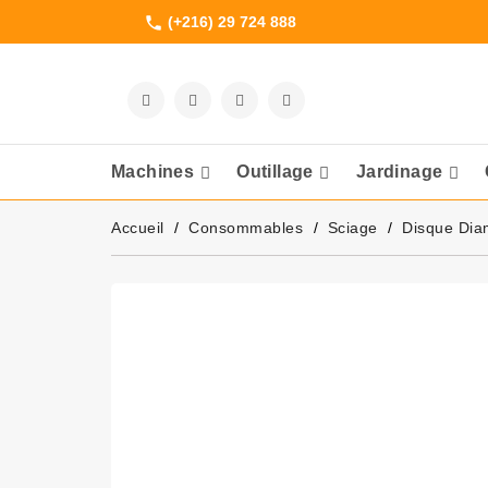
(+216) 29 724 888
phone
Machines
Outillage
Jardinage
Meuleuses Et 
Accueil
Consommables
Sciage
Disque Dia