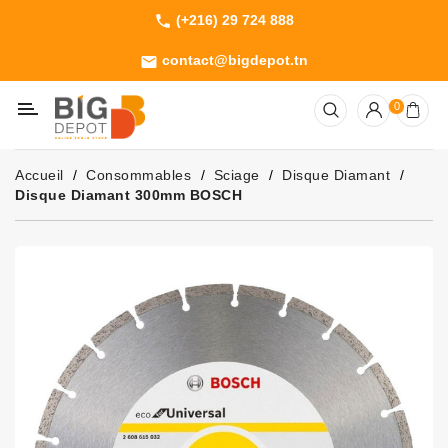
(+216) 29 724 888
phone
Catégorie
contact@bigdepot.tn
email
Machines
0
Outillage
Jardinage
Accueil
Consommables
Sciage
Disque Diamant
Consommables
Disque Diamant 300mm BOSCH