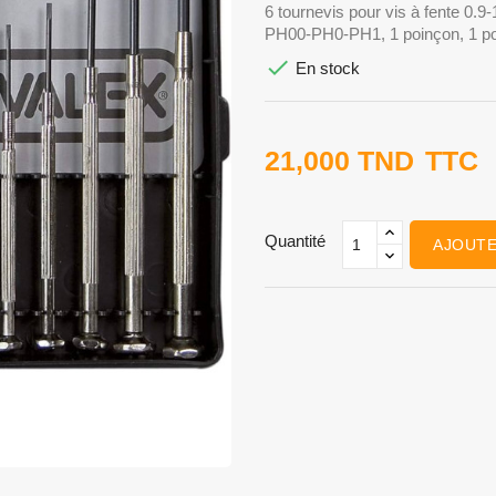
6 tournevis pour vis à fente 0.9
PH00-PH0-PH1, 1 poinçon, 1 p

En stock
21,000 TND
TTC
Quantité
AJOUTE