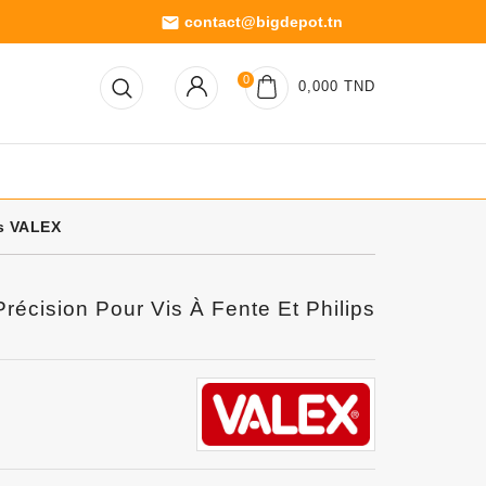
contact@bigdepot.tn
email
0
0,000 TND
ps VALEX
récision Pour Vis À Fente Et Philips