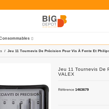
Consommables
Ponceuses Pneumatique
is
Jeu 11 Tournevis De Précision Pour Vis À Fente Et Phili
Jeu 11 Tournevis De P
VALEX
Référence
1463679