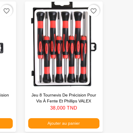
favorite_border
favorite_border
ision
Jeu 8 Tournevis De Précision Pour
Jeu 10 T
Vis À Fente Et Phillips VALEX
Prix
38,000 TND
Ajouter au panier