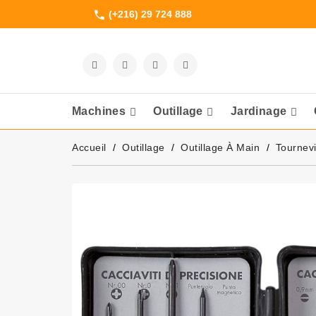
(+216) 29 724 888
phone
Machines
Outillage
Jardinage
Meuleuses Et 
Accueil
Outillage
Outillage À Main
Tournev