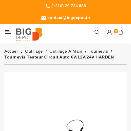
(+216) 29 724 888
phone
Catégorie
contact@bigdepot.tn
email
Machines
0
Outillage
Jardinage
Accueil
Outillage
Outillage À Main
Tournevis
Consommables
Tournevis Testeur Circuit Auto 6V/12V/24V HARDEN