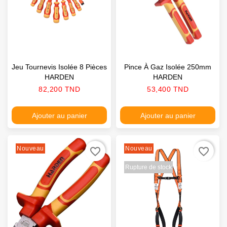
Jeu Tournevis Isolée 8 Pièces
Pince À Gaz Isolée 250mm
HARDEN
HARDEN
Prix
Prix
82,200 TND
53,400 TND
Ajouter au panier
Ajouter au panier
Nouveau
Nouveau
favorite_border
favorite_border
Rupture de stock