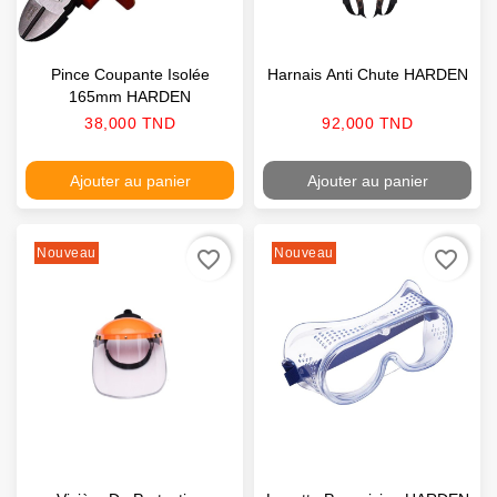
Pince Coupante Isolée
Harnais Anti Chute HARDEN
165mm HARDEN
Prix
Prix
38,000 TND
92,000 TND
Ajouter au panier
Ajouter au panier
Nouveau
Nouveau
favorite_border
favorite_border