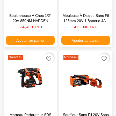
Boulonneuse À Choc 1/2"
Meuleuse À Disque Sans Fil
20V 850NM HARDEN
125mm 20V 1 Batterie 4AH
Chargeur HARDEN
Prix
Prix
666,400 TND
416,000 TND
Ajouter au panier
Ajouter au panier
Nouveau
Nouveau
favorite_border
favorite_border
Marteau Perforateur SDS
Souffleur Sans Fil 20V Sans