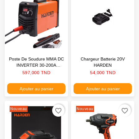
Poste De Soudure MMA DC
Chargeur Batterie 20V
INVERTER 30-200A
HARDEN
HARDEN
Prix
Prix
597,000 TND
54,000 TND
Ajouter au panier
Ajouter au panier
Nouveau
Nouveau
favorite_border
favorite_border