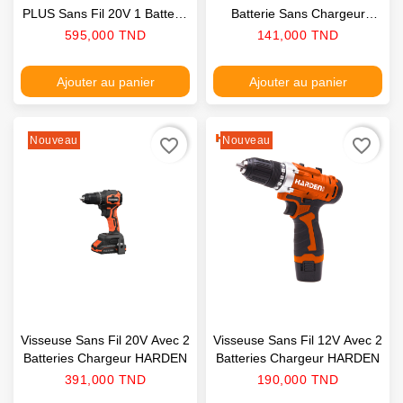
PLUS Sans Fil 20V 1 Batterie
Batterie Sans Chargeur
4AH Chargeur HARDEN
HARDEN
Prix
Prix
595,000 TND
141,000 TND
Ajouter au panier
Ajouter au panier
Nouveau
Nouveau
favorite_border
favorite_border
Visseuse Sans Fil 20V Avec 2
Visseuse Sans Fil 12V Avec 2
Batteries Chargeur HARDEN
Batteries Chargeur HARDEN
Prix
Prix
391,000 TND
190,000 TND