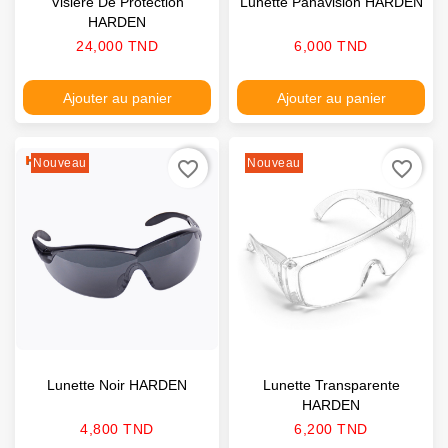
Visière De Protection
Lunette Panavision HARDEN
HARDEN
Prix
Prix
24,000 TND
6,000 TND
Ajouter au panier
Ajouter au panier
Nouveau
Nouveau
favorite_border
favorite_border
Lunette Noir HARDEN
Lunette Transparente
HARDEN
Prix
Prix
4,800 TND
6,200 TND