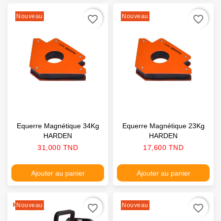
Nouveau
Nouveau
favorite_border
favorite_border
Equerre Magnétique 34Kg
Equerre Magnétique 23Kg
HARDEN
HARDEN
Prix
Prix
31,000 TND
17,600 TND
Ajouter au panier
Ajouter au panier
Nouveau
Nouveau
favorite_border
favorite_border