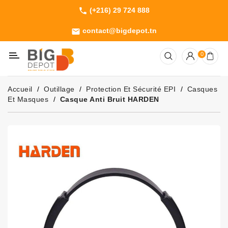
(+216) 29 724 888
phone
Catégorie
contact@bigdepot.tn
email
Machines
0
Outillage
Jardinage
Accueil
Outillage
Protection Et Sécurité EPI
Casques
Consommables
Et Masques
Casque Anti Bruit HARDEN