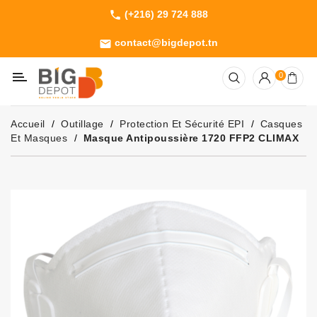
(+216) 29 724 888
phone
Catégorie
contact@bigdepot.tn
email
Machines
0
Outillage
Jardinage
Accueil
Outillage
Protection Et Sécurité EPI
Casques
Consommables
Et Masques
Masque Antipoussière 1720 FFP2 CLIMAX