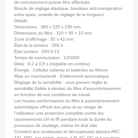
de noircissement puisse être effectuée.
Boucle de réglage élastique, bandeau anti-transpiration
extra épais, molette de réglage de la longueur
Détails:
Dimensions : 360 x 220 x 235 mm
Dimensions du filtre : 110 × 90 × 10 mm
Zone d'affichage : 92 x 42 mm
État de la lumière : DIN.4
État sombre : DIN.9-13
Temps de commutation : 1/25000
Délai : 0,2 à 0,8 s (réglable en continu)
Énergie : Cellules solaires et batteries au lithium
Mise en marche/arrêt : Entièrement automatique
Réglage de la sensibilité : vous pouvez régler la
sensibilité (faible à élevée) du filtre d'assombrissement
en fonction de vos conditions de travail.
Les hautes performances du filtre à assombrissement
automatique offrent aux yeux et au visage de
l'utilisateur une protection complète contre les
rayonnements UV et IR pendant toute la durée du
processus de soudage, même en état clair.
Convient aux soudeuses et découpeuses plasma ARC,
TIG, MIG, par points, micro, à fil, AC, DC et à soudage