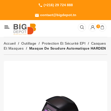
(+216) 29 724 888
phone
Catégorie
contact@bigdepot.tn
email
Machines
0
Outillage
Jardinage
Accueil
Outillage
Protection Et Sécurité EPI
Casques
Consommables
Et Masques
Masque De Soudure Automatique HARDEN