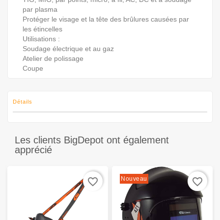
par plasma
Protéger le visage et la tête des brûlures causées par
les étincelles
Utilisations :
Soudage électrique et au gaz
Atelier de polissage
Coupe
Détails
Les clients BigDepot ont également
apprécié
Nouveau
favorite_border
favorite_border