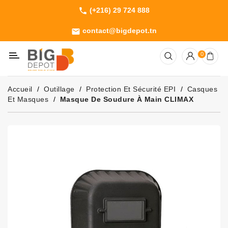
(+216) 29 724 888
phone
Catégorie
contact@bigdepot.tn
email
Machines
0
Outillage
Jardinage
Accueil
Outillage
Protection Et Sécurité EPI
Casques
Consommables
Et Masques
Masque De Soudure À Main CLIMAX