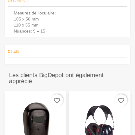
Description
Mesures de l’oculaire:
105 x 50 mm
110 x 55 mm
Nuances: 9 – 15
Détails
Les clients BigDepot ont également
apprécié
favorite_border
favorite_border