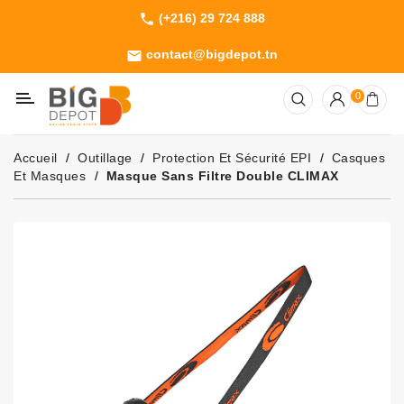
(+216) 29 724 888
phone
Catégorie
contact@bigdepot.tn
email
Machines
0
Outillage
Jardinage
Accueil
Outillage
Protection Et Sécurité EPI
Casques
Consommables
Et Masques
Masque Sans Filtre Double CLIMAX