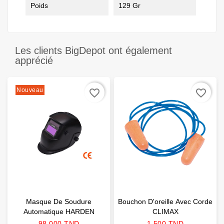
Poids
129 Gr
Les clients BigDepot ont également
apprécié
Nouveau
favorite_border
favorite_border
Masque De Soudure
Bouchon D'oreille Avec Corde
Automatique HARDEN
CLIMAX
Prix
Prix
98,000 TND
1,500 TND