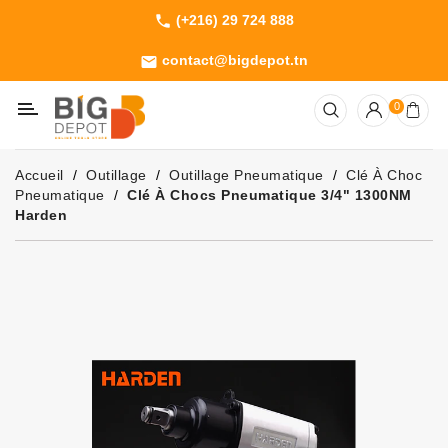
(+216) 29 724 888
phone
Catégorie
contact@bigdepot.tn
email
Machines
0
Outillage
Jardinage
Accueil
Outillage
Outillage Pneumatique
Clé À Choc
Consommables
Pneumatique
Clé À Chocs Pneumatique 3/4" 1300NM
Harden