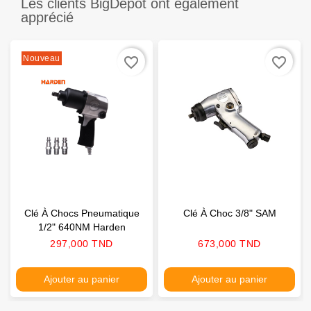
Les clients BigDepot ont également
apprécié
Nouveau
favorite_border
favorite_border
Clé À Chocs Pneumatique
Clé À Choc 3/8" SAM
1/2" 640NM Harden
Prix
Prix
297,000 TND
673,000 TND
Ajouter au panier
Ajouter au panier