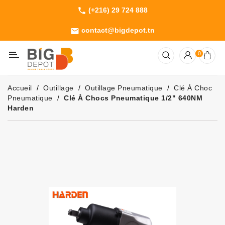
(+216) 29 724 888
phone
Catégorie
contact@bigdepot.tn
email
Machines
0
Outillage
Jardinage
Accueil
Outillage
Outillage Pneumatique
Clé À Choc
Consommables
Pneumatique
Clé À Chocs Pneumatique 1/2" 640NM
Harden