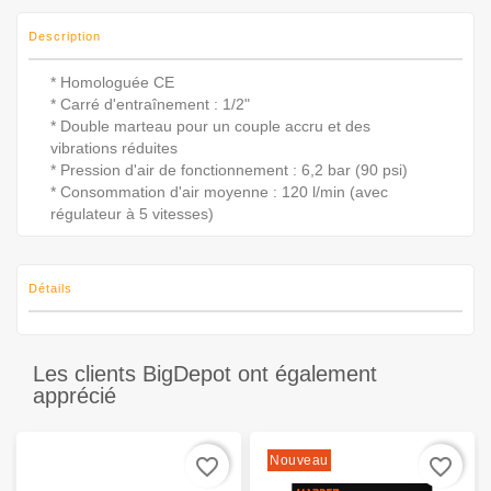
Description
* Homologuée CE
* Carré d'entraînement : 1/2"
* Double marteau pour un couple accru et des
vibrations réduites
* Pression d'air de fonctionnement : 6,2 bar (90 psi)
* Consommation d'air moyenne : 120 l/min (avec
régulateur à 5 vitesses)
Détails
Les clients BigDepot ont également
apprécié
Nouveau
favorite_border
favorite_border