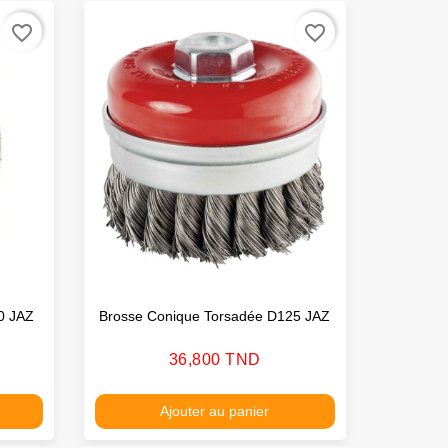
favorite_border
favorite_border
0 JAZ
Brosse Conique Torsadée D125 JAZ
Prix
36,800 TND
Ajouter au panier