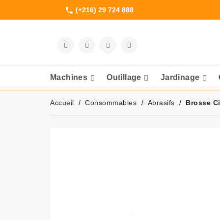
(+216) 29 724 888
phone
Machines
Outillage
Jardinage
Meuleuses Et 
Accueil
Consommables
Abrasifs
Brosse Ci