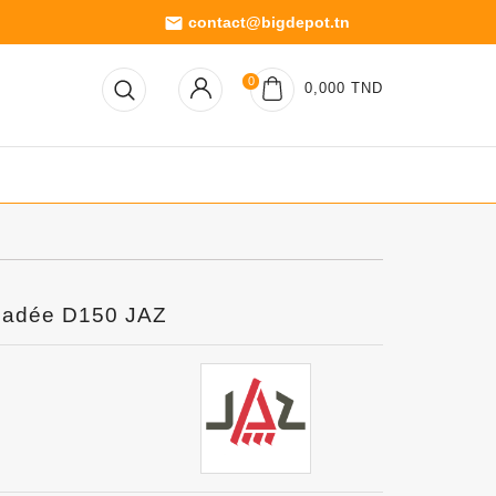
contact@bigdepot.tn
email
0
0,000 TND
rsadée D150 JAZ