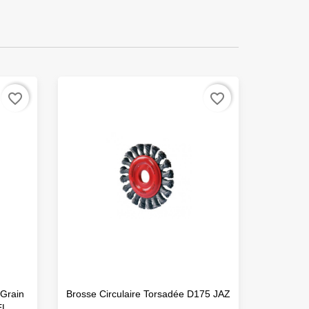
favorite_border
favorite_border
 Grain
Brosse Circulaire Torsadée D175 JAZ
Brosse
EL