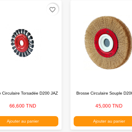
favorite_border
 Circulaire Torsadée D200 JAZ
Brosse Circulaire Souple D20
Prix
Prix
66,600 TND
45,000 TND
Ajouter au panier
Ajouter au panier