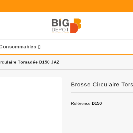
Consommables
Ponceuses Pneumatique
rculaire Torsadée D150 JAZ
Brosse Circulaire To
Référence
D150