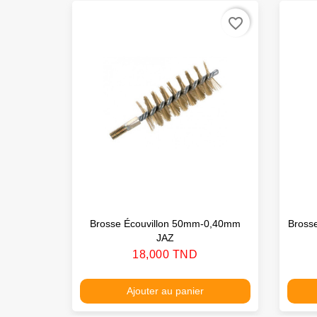
favorite_border
Brosse Écouvillon 50mm-0,40mm
Brosse
JAZ
Prix
18,000 TND
Ajouter au panier