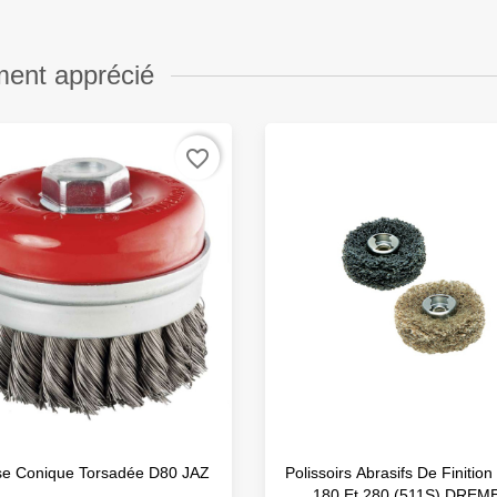
ment apprécié
favorite_border
se Conique Torsadée D80 JAZ
Polissoirs Abrasifs De Finition
180 Et 280 (511S) DREM