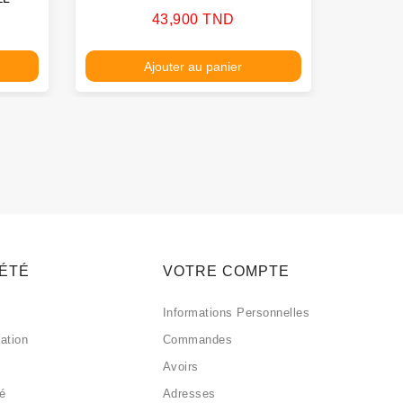
Prix
43,900 TND
Ajouter au panier
IÉTÉ
VOTRE COMPTE
Informations Personnelles
sation
Commandes
Avoirs
sé
Adresses