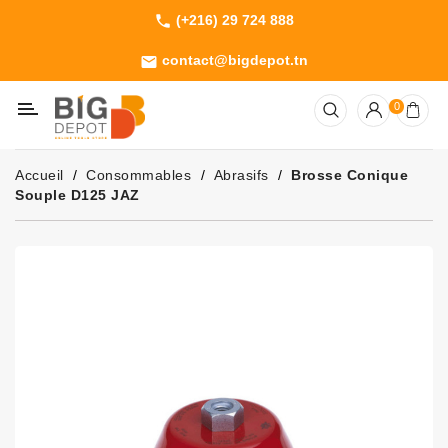
(+216) 29 724 888
phone
Catégorie
contact@bigdepot.tn
email
Machines
0
Outillage
Jardinage
Accueil
Consommables
Abrasifs
Brosse Conique
Consommables
Souple D125 JAZ