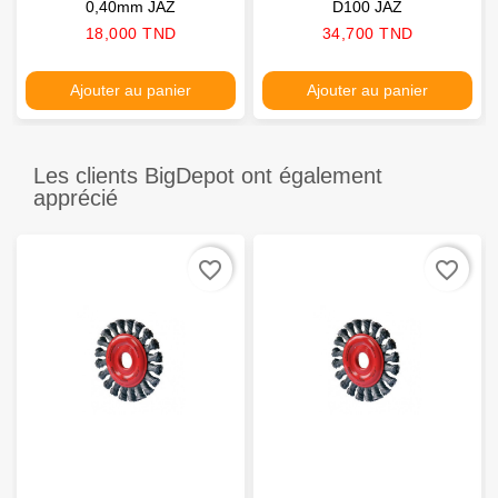
0,40mm JAZ
D100 JAZ
Prix
Prix
18,000 TND
34,700 TND
Ajouter au panier
Ajouter au panier
Les clients BigDepot ont également
apprécié
favorite_border
favorite_border