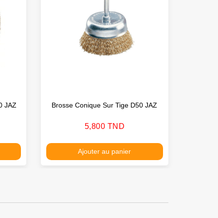
0 JAZ
Brosse Conique Sur Tige D50 JAZ
Prix
5,800 TND
Ajouter au panier