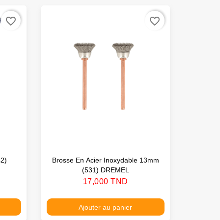
favorite_border
favorite_border
2)
Brosse En Acier Inoxydable 13mm
Brosse 
(531) DREMEL
Prix
17,000 TND
Ajouter au panier