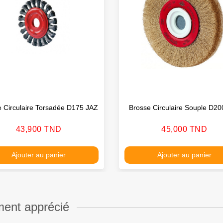
 Circulaire Torsadée D175 JAZ
Brosse Circulaire Souple D20
Prix
Prix
43,900 TND
45,000 TND
Ajouter au panier
Ajouter au panier
ment apprécié