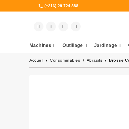
(+216) 29 724 888
phone
Machines
Outillage
Jardinage
Meuleuses Et 
Accueil
Consommables
Abrasifs
Brosse C