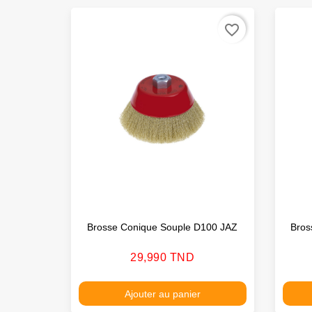
favorite_border
Brosse Conique Souple D100 JAZ
Bros
Prix
29,990 TND
Ajouter au panier