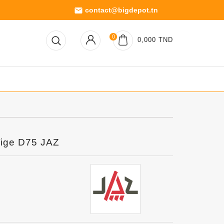
contact@bigdepot.tn
email
0
0,000 TND
Tige D75 JAZ