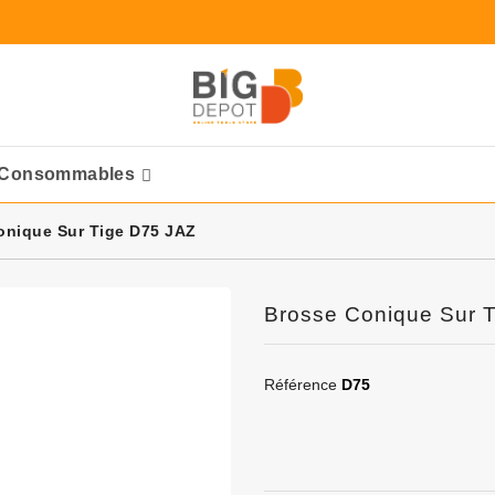
Consommables
Ponceuses Pneumatique
onique Sur Tige D75 JAZ
Brosse Conique Sur 
Référence
D75