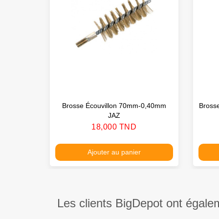
Brosse Écouvillon 70mm-0,40mm
Brosse
JAZ
Prix
18,000 TND
Ajouter au panier
Les clients BigDepot ont égale