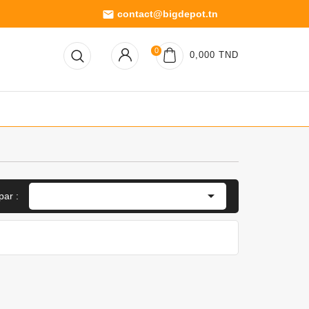
contact@bigdepot.tn
email
0
0,000 TND

par :