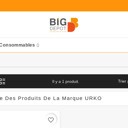
Consommables
Ponceuses Pneumatique
Trier 
Il y a 1 produit.
te Des Produits De La Marque URKO
favorite_border