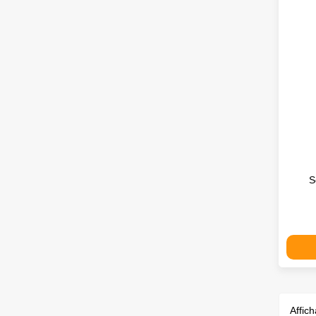
S
Affich