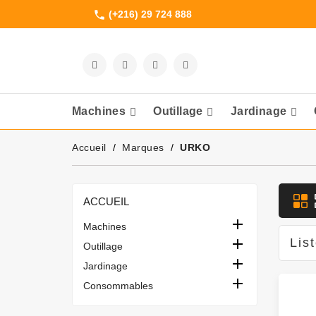
(+216) 29 724 888
phone
Machines
Outillage
Jardinage
Meuleuses Et 
Accueil
Marques
URKO
ACCUEIL

Machines

Lis
Outillage

Jardinage

Consommables