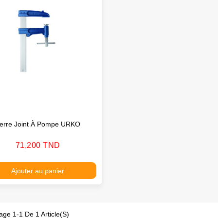
erre Joint À Pompe URKO
Prix
71,200 TND
Ajouter au panier
age 1-1 De 1 Article(s)