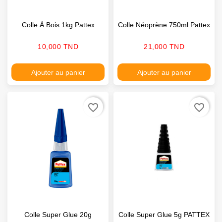
Colle À Bois 1kg Pattex
Colle Néoprène 750ml Pattex
Prix
Prix
10,000 TND
21,000 TND
Ajouter au panier
Ajouter au panier
favorite_border
favorite_border
Colle Super Glue 20g
Colle Super Glue 5g PATTEX