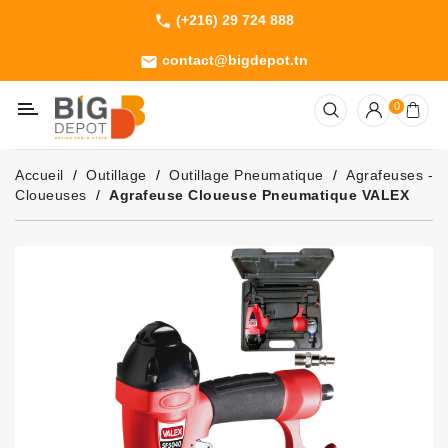
(+216) 29 724 888
phone
Catégorie
contact@bigdepot.tn
email
Machines
0
Outillage
Jardinage
Accueil
Outillage
Outillage Pneumatique
Agrafeuses -
Consommables
Cloueuses
Agrafeuse Cloueuse Pneumatique VALEX