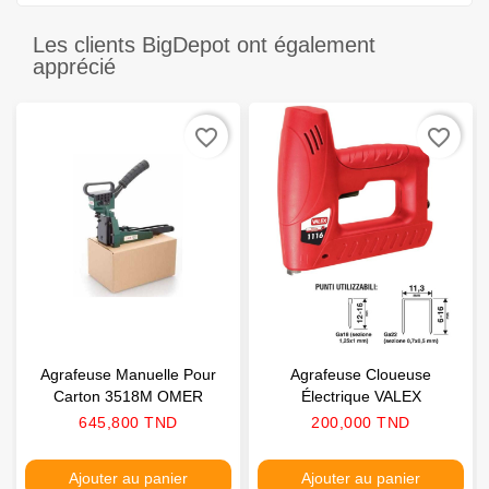
Les clients BigDepot ont également
apprécié
favorite_border
favorite_border
Agrafeuse Manuelle Pour
Agrafeuse Cloueuse
Carton 3518M OMER
Électrique VALEX
Prix
Prix
645,800 TND
200,000 TND
Ajouter au panier
Ajouter au panier