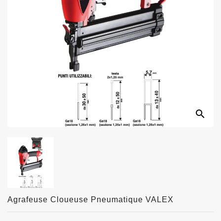
search
Agrafeuse Cloueuse Pneumatique VALEX