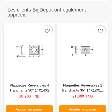
Les clients BigDepot ont également
apprécié
favorite_border
favorite_border
Plaquettes Réversibles 4
Plaquettes Réversibles 2
Tranchants 30° 14X14X2
Tranchants 35° 14X12X1.5
CMT
CMT
Prix
Prix
10,200 TND
21,000 TND
Ajouter au panier
Ajouter au panier