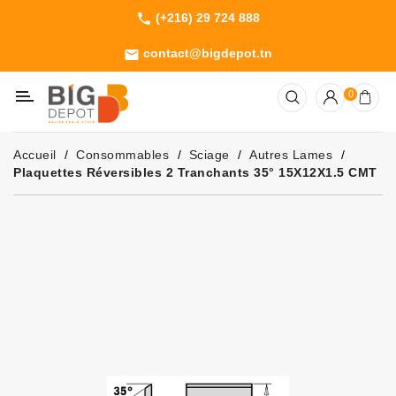
(+216) 29 724 888
phone
Catégorie
contact@bigdepot.tn
email
Machines
0
Outillage
Jardinage
Accueil
Consommables
Sciage
Autres Lames
Consommables
Plaquettes Réversibles 2 Tranchants 35° 15X12X1.5 CMT