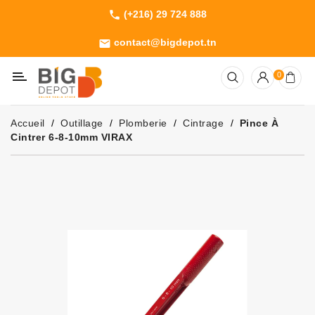
(+216) 29 724 888
phone
Catégorie
contact@bigdepot.tn
email
Machines
0
Outillage
Jardinage
Accueil
Outillage
Plomberie
Cintrage
Pince À
Consommables
Cintrer 6-8-10mm VIRAX