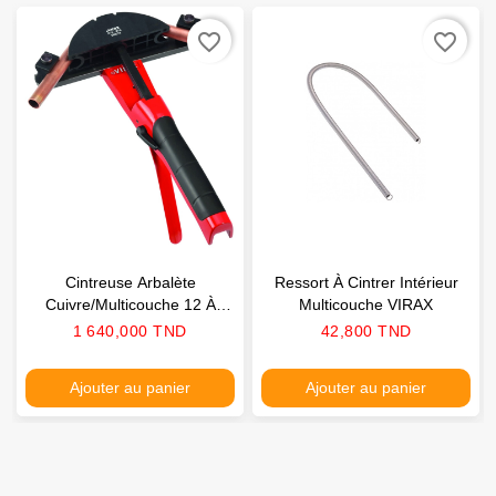
favorite_border
favorite_border
Cintreuse Arbalète
Ressort À Cintrer Intérieur
Cuivre/multicouche 12 À
Multicouche VIRAX
32mm VIRAX
Prix
Prix
1 640,000 TND
42,800 TND
Ajouter au panier
Ajouter au panier