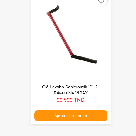
favorite_border
Clé Lavabo Sanicrom® 1"1.2"
Réversible VIRAX
Prix
99,999 TND
Ajouter au panier