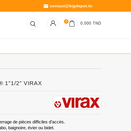
contact@bigdepot.tn
email
0
0,000 TND
® 1"1/2" VIRAX
errage de pièces difficiles d’accès.
o, baignoire, évier ou bidet.