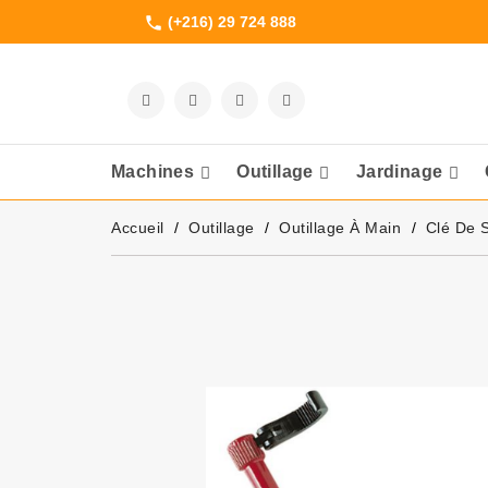
(+216) 29 724 888
phone
Machines
Outillage
Jardinage
Meuleuses Et 
Accueil
Outillage
Outillage À Main
Clé De 