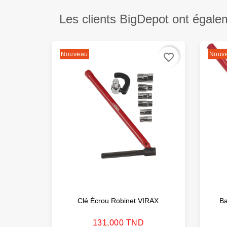
Les clients BigDepot ont égale
Nouveau
Nouv
favorite_border
Clé Écrou Robinet VIRAX
Ba
Prix
131,000 TND