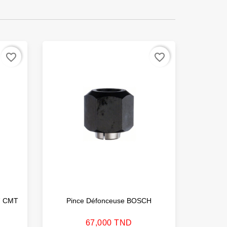
favorite_border
favorite_border
7 CMT
Pince Défonceuse BOSCH
Clé Dyn
Prix
67,000 TND