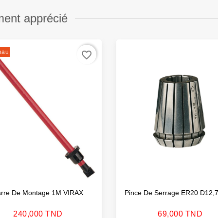
ment apprécié
eau
favorite_border
rre De Montage 1M VIRAX
Pince De Serrage ER20 D12,
Prix
Prix
240,000 TND
69,000 TND