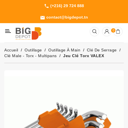
(+216) 29 724 888
phone
Catégorie
contact@bigdepot.tn
email
Machines
0
Outillage
Jardinage
Accueil
Outillage
Outillage À Main
Clé De Serrage
Consommables
Clé Male - Torx - Multipans
Jeu Clé Torx VALEX