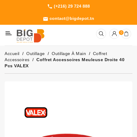
(+216) 29 724 888
phone
Catégorie
contact@bigdepot.tn
email
Machines
0
Outillage
Jardinage
Accueil
Outillage
Outillage À Main
Coffret
Consommables
Accessoires
Coffret Accessoires Meuleuse Droite 40
Pcs VALEX