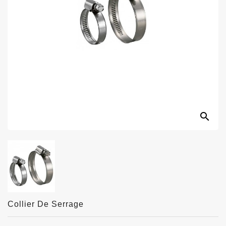
search
Collier De Serrage