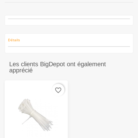
Détails
Les clients BigDepot ont également
apprécié
favorite_border