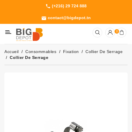
(+216) 29 724 888
phone
Catégorie
contact@bigdepot.tn
email
Machines
0
Outillage
Jardinage
Accueil
Consommables
Fixation
Collier De Serrage
Consommables
Collier De Serrage