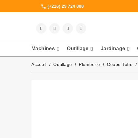
(+216) 29 724 888
phone
Machines
Outillage
Jardinage
Meuleuses Et 
Accueil
Outillage
Plomberie
Coupe Tube