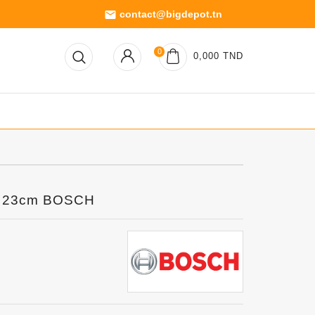
contact@bigdepot.tn
email
0
0,000 TND
W 23cm BOSCH