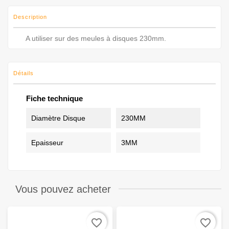
Description
A utiliser sur des meules à disques 230mm.
Détails
Fiche technique
Diamètre Disque
230MM
Epaisseur
3MM
Vous pouvez acheter
favorite_border
favorite_border