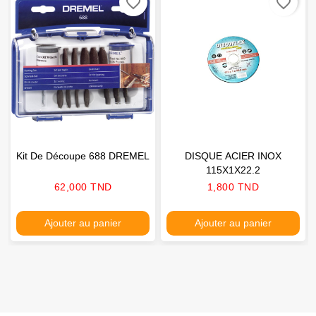
favorite_border
favorite_border
Kit De Découpe 688 DREMEL
DISQUE ACIER INOX
115X1X22.2
Prix
Prix
62,000 TND
1,800 TND
Ajouter au panier
Ajouter au panier