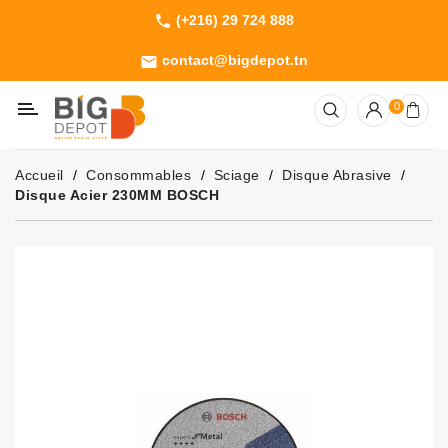
(+216) 29 724 888
phone
Catégorie
contact@bigdepot.tn
email
Machines
0
Outillage
Jardinage
Accueil
Consommables
Sciage
Disque Abrasive
Consommables
Disque Acier 230MM BOSCH