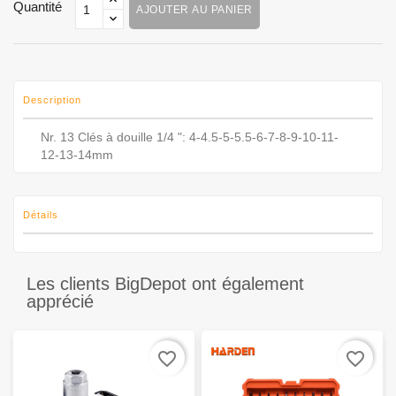
Quantité
AJOUTER AU PANIER
Description
Nr. 13 Clés à douille 1/4 ": 4-4.5-5-5.5-6-7-8-9-10-11-
12-13-14mm
Détails
Les clients BigDepot ont également
apprécié
favorite_border
favorite_border