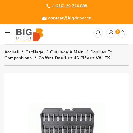
(+216) 29 724 888
phone
Catégorie
contact@bigdepot.tn
email
Machines
0
Outillage
Jardinage
Accueil
Outillage
Outillage À Main
Douilles Et
Consommables
Compositions
Coffret Douilles 46 Pièces VALEX