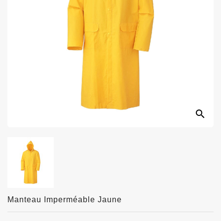
search
Manteau Imperméable Jaune