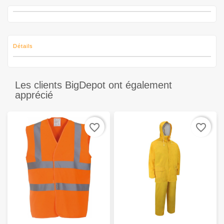
Détails
Les clients BigDepot ont également
apprécié
favorite_border
favorite_border