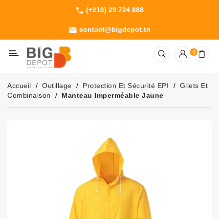
(+216) 29 724 888
phone
Catégorie
contact@bigdepot.tn
email
Machines
0
Outillage
Jardinage
Accueil
Outillage
Protection Et Sécurité EPI
Gilets Et
Consommables
Combinaison
Manteau Imperméable Jaune